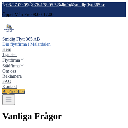
08-27 09 09
076-178 05 52
info@smidigflytt365.se
Öppet Mån-Fre 08:00-17:00
Smidig Flytt 365 AB
Din flyttfirma i Mälardalen
Hem
Tjänster
Flyttfirma
Städfirma
Om oss
Reklamera
FAQ
Kontakt
Begär Offert
Vanliga
Frågor