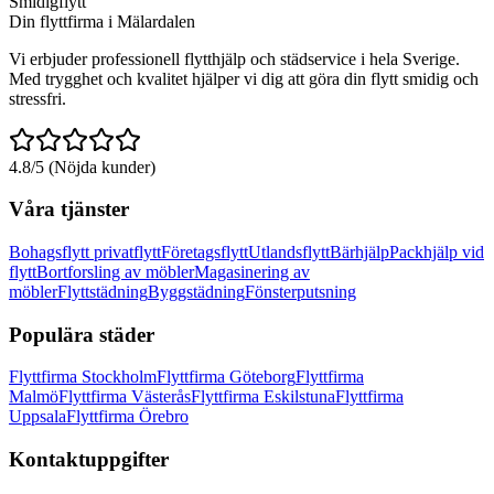
Smidigflytt
Din flyttfirma i Mälardalen
Vi erbjuder professionell flytthjälp och städservice i hela Sverige.
Med trygghet och kvalitet hjälper vi dig att göra din flytt smidig och
stressfri.
4.8/5 (Nöjda kunder)
Våra tjänster
Bohagsflytt privatflytt
Företagsflytt
Utlandsflytt
Bärhjälp
Packhjälp vid
flytt
Bortforsling av möbler
Magasinering av
möbler
Flyttstädning
Byggstädning
Fönsterputsning
Populära städer
Flyttfirma Stockholm
Flyttfirma Göteborg
Flyttfirma
Malmö
Flyttfirma Västerås
Flyttfirma Eskilstuna
Flyttfirma
Uppsala
Flyttfirma Örebro
Kontaktuppgifter