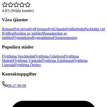
4.8/5 (Nöjda kunder)
Våra tjänster
Bohagsflytt privatflytt
Företagsflytt
Utlandsflytt
Bärhjälp
Packhjälp vid
flytt
Bortforsling av möbler
Magasinering av
möbler
Flyttstädning
Byggstädning
Fönsterputsning
Populära städer
Flyttfirma Stockholm
Flyttfirma Göteborg
Flyttfirma
Malmö
Flyttfirma Västerås
Flyttfirma Eskilstuna
Flyttfirma
Uppsala
Flyttfirma Örebro
Kontaktuppgifter
08-27 09 09