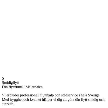
Läs mer
4.8/5 stjärnor
100% nöjda kunder
Snabb service
Svar samma dag
Kvalitetsgaranti
S
100% nöjd eller pengarna tillbaka
Smidigflytt
Din flyttfirma i Mälardalen
Vi erbjuder professionell flytthjälp och städservice i hela Sverige.
Med trygghet och kvalitet hjälper vi dig att göra din flytt smidig och
stressfri.