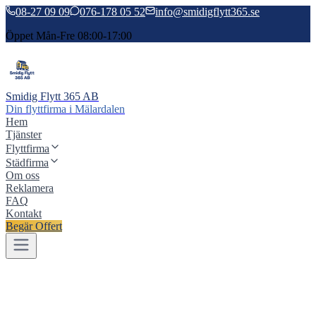
08-27 09 09
076-178 05 52
info@smidigflytt365.se
Öppet Mån-Fre 08:00-17:00
Smidig Flytt 365 AB
Din flyttfirma i Mälardalen
Hem
Tjänster
Flyttfirma
Städfirma
Om oss
Reklamera
FAQ
Kontakt
Begär Offert