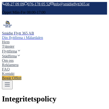
08-27 09 09
076-178 05 52
info@smidigflytt365.se
Öppet Mån-Fre 08:00-17:00
Smidig Flytt 365 AB
Din flyttfirma i Mälardalen
Hem
Tjänster
Flyttfirma
Städfirma
Om oss
Reklamera
FAQ
Kontakt
Begär Offert
Integritetspolicy