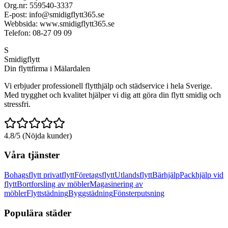
Org.nr: 559540-3337
E-post: info@smidigflytt365.se
Webbsida: www.smidigflytt365.se
Telefon: 08-27 09 09
S
Smidigflytt
Din flyttfirma i Mälardalen
Vi erbjuder professionell flytthjälp och städservice i hela Sverige.
Med trygghet och kvalitet hjälper vi dig att göra din flytt smidig och
stressfri.
4.8/5 (Nöjda kunder)
Våra tjänster
Bohagsflytt privatflytt
Företagsflytt
Utlandsflytt
Bärhjälp
Packhjälp vid
flytt
Bortforsling av möbler
Magasinering av
möbler
Flyttstädning
Byggstädning
Fönsterputsning
Populära städer