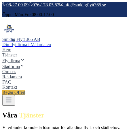
08-27 09 09
076-178 05 52
info@smidigflytt365.se
Öppet Mån-Fre 08:00-17:00
Smidig Flytt 365 AB
Din flyttfirma i Mälardalen
Hem
Tjänster
Flyttfirma
Städfirma
Om oss
Reklamera
FAQ
Kontakt
Begär Offert
Våra
Tjänster
Vi erbjuder kompletta lösningar för alla dina flytt- och städbehov.