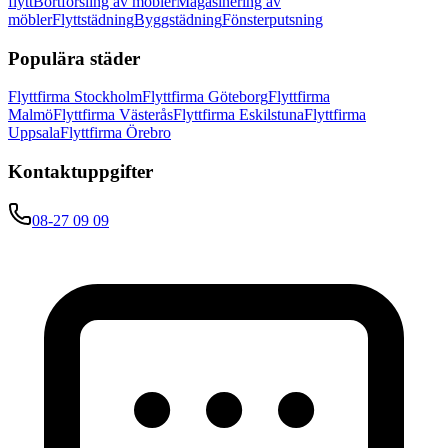
flytt
Bortforsling av möbler
Magasinering av
möbler
Flyttstädning
Byggstädning
Fönsterputsning
Populära städer
Flyttfirma Stockholm
Flyttfirma Göteborg
Flyttfirma
Malmö
Flyttfirma Västerås
Flyttfirma Eskilstuna
Flyttfirma
Uppsala
Flyttfirma Örebro
Kontaktuppgifter
08-27 09 09