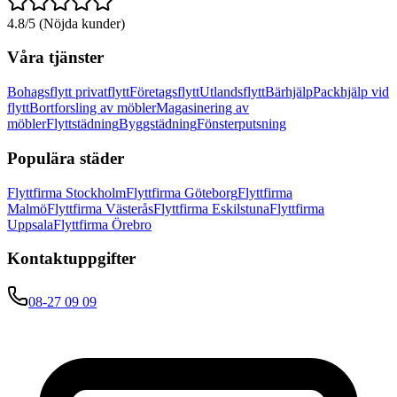
4.8/5 (Nöjda kunder)
Våra tjänster
Bohagsflytt privatflytt
Företagsflytt
Utlandsflytt
Bärhjälp
Packhjälp vid
flytt
Bortforsling av möbler
Magasinering av
möbler
Flyttstädning
Byggstädning
Fönsterputsning
Populära städer
Flyttfirma Stockholm
Flyttfirma Göteborg
Flyttfirma
Malmö
Flyttfirma Västerås
Flyttfirma Eskilstuna
Flyttfirma
Uppsala
Flyttfirma Örebro
Kontaktuppgifter
08-27 09 09