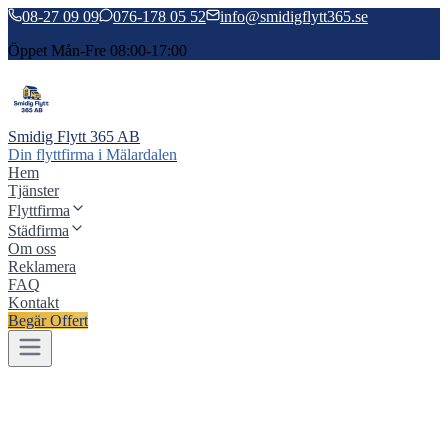
08-27 09 09
076-178 05 52
info@smidigflytt365.se
Öppet Mån-Fre 08:00-17:00
Smidig Flytt 365 AB
Din flyttfirma i Mälardalen
Hem
Tjänster
Flyttfirma
Städfirma
Om oss
Reklamera
FAQ
Kontakt
Begär Offert