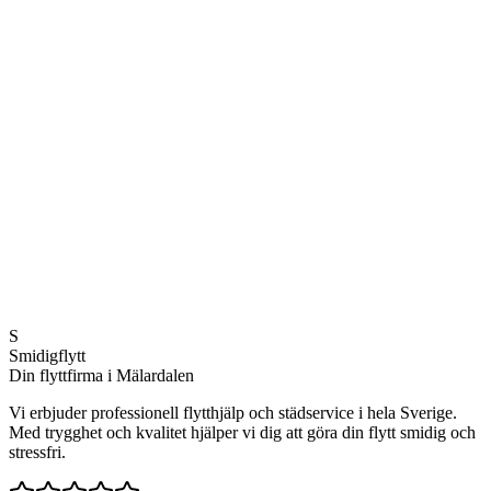
Läs mer
4.8/5 stjärnor
100% nöjda kunder
Snabb service
Svar samma dag
Kvalitetsgaranti
S
100% nöjd eller pengarna tillbaka
Smidigflytt
Din flyttfirma i Mälardalen
Vi erbjuder professionell flytthjälp och städservice i hela Sverige.
Med trygghet och kvalitet hjälper vi dig att göra din flytt smidig och
stressfri.