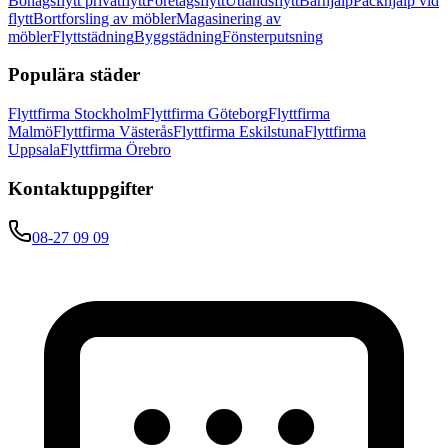
Bohagsflytt privatflytt
Företagsflytt
Utlandsflytt
Bärhjälp
Packhjälp vid
flytt
Bortforsling av möbler
Magasinering av
möbler
Flyttstädning
Byggstädning
Fönsterputsning
Populära städer
Flyttfirma Stockholm
Flyttfirma Göteborg
Flyttfirma
Malmö
Flyttfirma Västerås
Flyttfirma Eskilstuna
Flyttfirma
Uppsala
Flyttfirma Örebro
Kontaktuppgifter
08-27 09 09