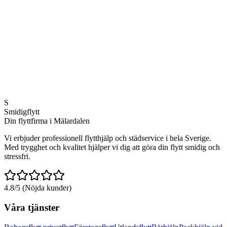
4.8/5 stjärnor
100% nöjda kunder
Snabb service
Svar samma dag
Kvalitetsgaranti
S
100% nöjd eller pengarna tillbaka
Smidigflytt
Din flyttfirma i Mälardalen
Vi erbjuder professionell flytthjälp och städservice i hela Sverige.
Med trygghet och kvalitet hjälper vi dig att göra din flytt smidig och
stressfri.
4.8/5 (Nöjda kunder)
Våra tjänster