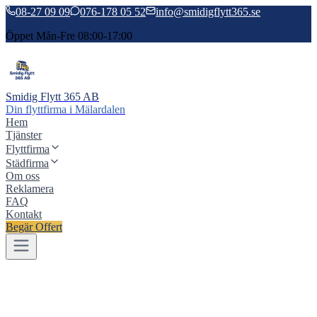
08-27 09 09
076-178 05 52
info@smidigflytt365.se
Öppet Mån-Fre 08:00-17:00
Smidig Flytt 365 AB
Din flyttfirma i Mälardalen
Hem
Tjänster
Flyttfirma
Städfirma
Om oss
Reklamera
FAQ
Kontakt
Begär Offert