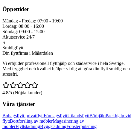
Öppettider
Måndag - Fredag: 07:00 - 19:00
Lördag: 08:00 - 16:00
Söndag: 09:00 - 15:00
Akutservice 24/7
S
Smidigflytt
Din flyttfirma i Mälardalen
Vi erbjuder professionell flytthjälp och städservice i hela Sverige.
Med trygghet och kvalitet hjälper vi dig att göra din flytt smidig och
stressfri.
4.8/5 (Nöjda kunder)
Våra tjänster
Bohagsflytt privatflytt
Företagsflytt
Utlandsflytt
Bärhjälp
Packhjälp vid
flytt
Bortforsling av möbler
Magasinering av
möbler
Flyttstädning
Byggstädning
Fönsterputsning