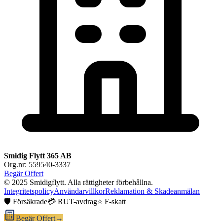
Smidig Flytt 365 AB
Org.nr: 559540-3337
Begär Offert
© 2025 Smidigflytt. Alla rättigheter förbehållna.
Integritetspolicy
Användarvillkor
Reklamation & Skadeanmälan
🛡️ Försäkrade
💳 RUT-avdrag
⭐ F-skatt
Begär Offert
→