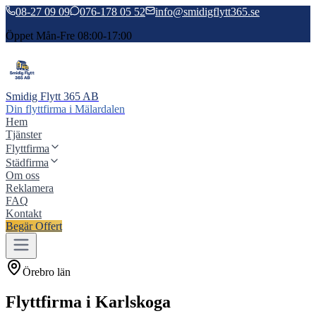
08-27 09 09
076-178 05 52
info@smidigflytt365.se
Öppet Mån-Fre 08:00-17:00
Smidig Flytt 365 AB
Din flyttfirma i Mälardalen
Hem
Tjänster
Flyttfirma
Städfirma
Om oss
Reklamera
FAQ
Kontakt
Begär Offert
Örebro län
Flyttfirma
i
Karlskoga