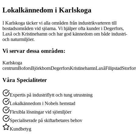
Lokalkännedom i
Karlskoga
I Karlskoga täcker vi alla områden från industrikvarteren till
bostadsområden vid sjöarna. Vi hjälper ofta kunder i Degerfors,
Laxå och Kristinehamn och har god kännedom om både industri-
och naturmiljöer.
Vi servar dessa områden:
Karlskoga
centrum
Bofors
Björkborn
Degerfors
Kristinehamn
Laxå
Filipstad
Storfor
Våra Specialiteter
Expertis på industriflytt och tung utrustning
Lokalkännedom i Nobels hemstad
Flexibla lösningar vid sjömiljöer
Specialiserade på skiftarbetares behov
Kundbetyg