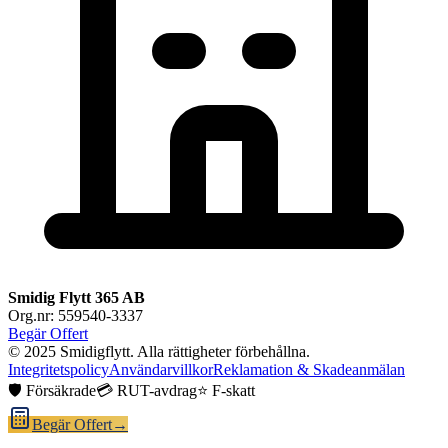
Smidig Flytt 365 AB
Org.nr: 559540-3337
Begär Offert
© 2025 Smidigflytt. Alla rättigheter förbehållna.
Integritetspolicy
Användarvillkor
Reklamation & Skadeanmälan
🛡️ Försäkrade
💳 RUT-avdrag
⭐ F-skatt
Begär Offert
→