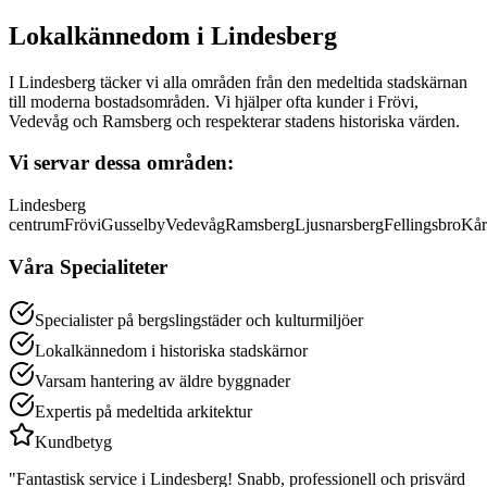
Lokalkännedom i
Lindesberg
I Lindesberg täcker vi alla områden från den medeltida stadskärnan
till moderna bostadsområden. Vi hjälper ofta kunder i Frövi,
Vedevåg och Ramsberg och respekterar stadens historiska värden.
Vi servar dessa områden:
Lindesberg
centrum
Frövi
Gusselby
Vedevåg
Ramsberg
Ljusnarsberg
Fellingsbro
Kår
Våra Specialiteter
Specialister på bergslingstäder och kulturmiljöer
Lokalkännedom i historiska stadskärnor
Varsam hantering av äldre byggnader
Expertis på medeltida arkitektur
Kundbetyg
"Fantastisk service i
Lindesberg
! Snabb, professionell och prisvärd