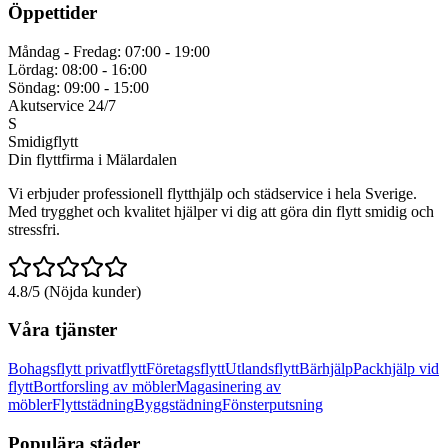
Öppettider
Måndag - Fredag: 07:00 - 19:00
Lördag: 08:00 - 16:00
Söndag: 09:00 - 15:00
Akutservice 24/7
S
Smidigflytt
Din flyttfirma i Mälardalen
Vi erbjuder professionell flytthjälp och städservice i hela Sverige.
Med trygghet och kvalitet hjälper vi dig att göra din flytt smidig och
stressfri.
4.8/5 (Nöjda kunder)
Våra tjänster
Bohagsflytt privatflytt
Företagsflytt
Utlandsflytt
Bärhjälp
Packhjälp vid
flytt
Bortforsling av möbler
Magasinering av
möbler
Flyttstädning
Byggstädning
Fönsterputsning
Populära städer