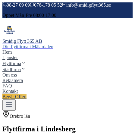
08-27 09 09
076-178 05 52
info@smidigflytt365.se
Öppet Mån-Fre 08:00-17:00
Smidig Flytt 365 AB
Din flyttfirma i Mälardalen
Hem
Tjänster
Flyttfirma
Städfirma
Om oss
Reklamera
FAQ
Kontakt
Begär Offert
Örebro län
Flyttfirma
i
Lindesberg